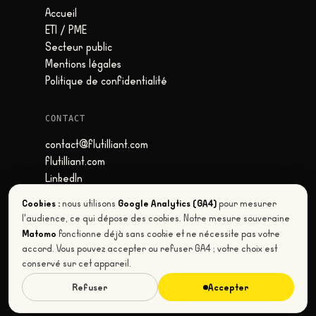
Accueil
ETI / PME
Secteur public
Mentions légales
Politique de confidentialité
CONTACT
contact@flutilliant.com
flutilliant.com
LinkedIn
Toulouse, France
Cookies :
Google Analytics (GA4)
nous utilisons
pour mesurer
l'audience, ce qui dépose des cookies. Notre mesure souveraine
Matomo
fonctionne déjà sans cookie et ne nécessite pas votre
accord. Vous pouvez accepter ou refuser GA4 ; votre choix est
© 2026 FLUTILLIANT
conservé sur cet appareil.
10 ANS · 0 DÉPENDANCE US · MISE EN ROUTE
EXPRESS
Refuser
Accepter